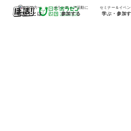
;
;
初めての方へ
ボランティア活動に
セミナー＆イベン
ぼ活！とは
参加する
学ぶ・参加