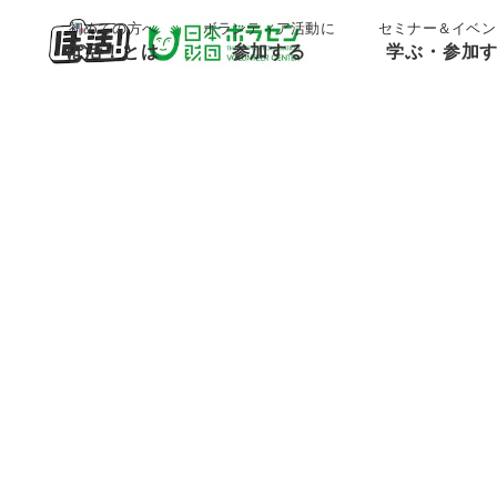
;
;
初めての方へ
ボランティア活動に
セミナー＆イベン
ぼ活！とは
参加する
学ぶ・参加