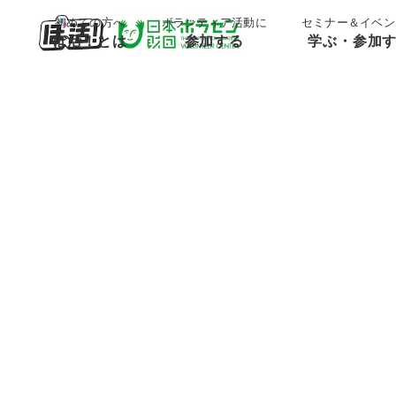
;
;
初めての方へ
ボランティア活動に
セミナー＆イベン
ぼ活！とは
参加する
学ぶ・参加