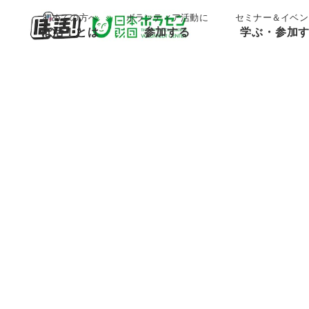
;
;
初めての方へ
ボランティア活動に
セミナー＆イベン
ぼ活！とは
参加する
学ぶ・参加