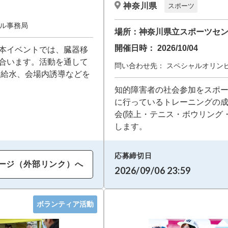
神奈川県
スポーツ
ル事務局
場所：
神奈川県立スポーツセ
開催日時：
2026/10/04
本イベントでは、臓器移
合います。活動を通して
問い合わせ先：
スペシャルオリン
、給水、会場内誘導などを
知的障害者の社会参加をスポ
に行っているトレーニングの成
会(陸上・テニス・ボウリング
します。
応募締切日
ージ（外部リンク）へ
2026/09/06 23:59
ボランティア活動