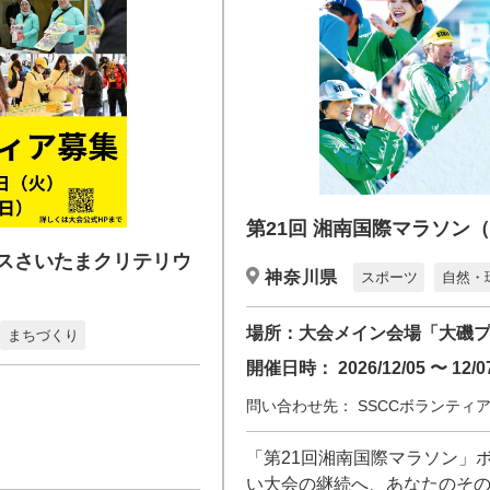
第21回 湘南国際マラソン
フランスさいたまクリテリウ
神奈川県
スポーツ
自然・
場所：
大会メイン会場「大磯
まちづくり
開催日時：
2026/12/05 〜 12/0
問い合わせ先：
SSCCボランティ
「第21回湘南国際マラソン」
い大会の継続へ、あなたのそ