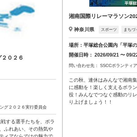
湘南国際リレーマラソン202
神奈川県
スポーツ
まちづ
場所：
平塚総合公園内「平塚
開催日時：
2026/09/21 〜 09/2
グ２０２６
問い合わせ先：
SSCCボランティ
この秋、連休はみんなで湘南集合
に感動を！楽しく支えるボラン
役！みんなでつなぐ感動のリレ
り上げましょう！！
ング２０２６実行委員会
挑戦する選手たちを、ボラ
、ふれあい、その熱気や
ティアならではの魅力で