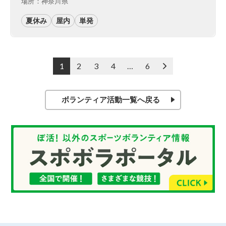
場所：神奈川県
夏休み
屋内
単発
投
1
2
3
4
…
6
>
稿
の
ペ
ボランティア活動一覧へ戻る
ー
ジ
送
り