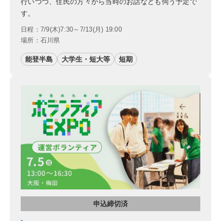
行いつつ、住民の方々から当時のお話なども伺う予定で
す。
日程：7/9(木)7:30～7/13(月) 19:00
場所：石川県
能登半島
大学生・短大等
短期
申込締切済