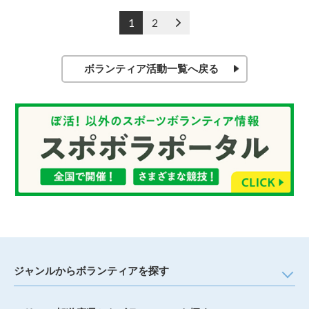
投
1
2
>
稿
の
ペ
ボランティア活動一覧へ戻る
ー
ジ
送
り
ジャンルからボランティアを探す