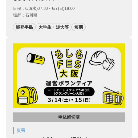
日程：6/3(水)07:30～6/7(日)19:00
場所：石川県
能登半島
大学生・短大等
短期
申込締切済
災害