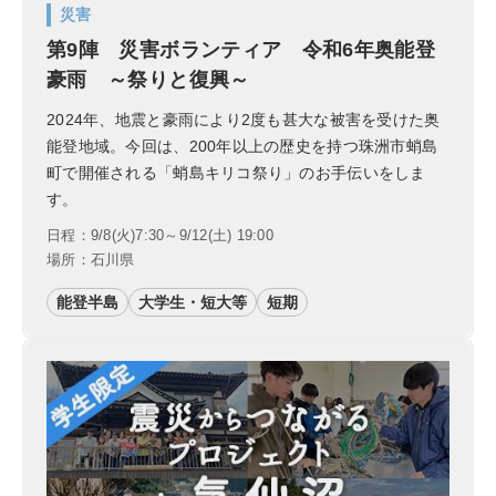
災害
第9陣 災害ボランティア 令和6年奥能登
豪雨 ～祭りと復興～
2024年、地震と豪雨により2度も甚大な被害を受けた奥
能登地域。今回は、200年以上の歴史を持つ珠洲市蛸島
町で開催される「蛸島キリコ祭り」のお手伝いをしま
す。
日程：9/8(火)7:30～9/12(土) 19:00
場所：石川県
能登半島
大学生・短大等
短期