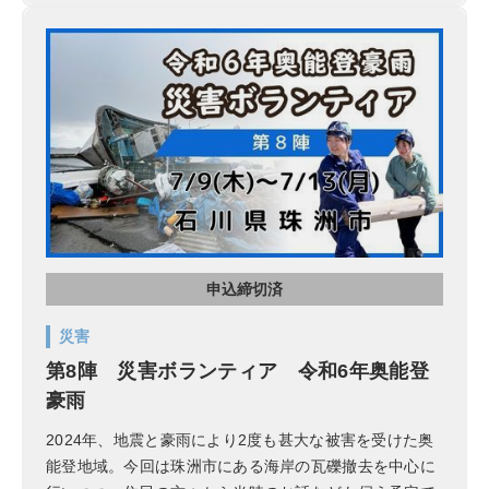
申込締切済
災害
第8陣 災害ボランティア 令和6年奥能登
豪雨
2024年、地震と豪雨により2度も甚大な被害を受けた奥
能登地域。今回は珠洲市にある海岸の瓦礫撤去を中心に