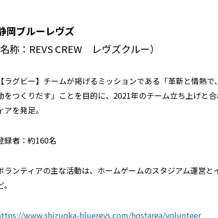
静岡ブルーレヴズ
(名称：REVS CREW レヴズクルー）
【ラグビー】チームが掲げるミッションである「革新と情熱で
動をつくりだす」ことを目的に、2021年のチーム立ち上げと
ィアを発足。
登録者：約160名
ボランティアの主な活動は、ホームゲームのスタジアム運営と
ど。
https://www.shizuoka-bluerevs.com/hostarea/volunteer