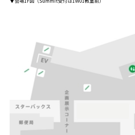
▼会場1F図（Summit受付は1W01教室前）