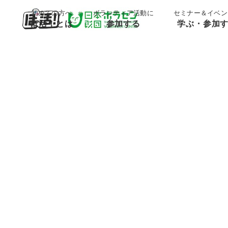
;
;
初めての方へ
ボランティア活動に
セミナー＆イベン
ぼ活！とは
参加する
学ぶ・参加