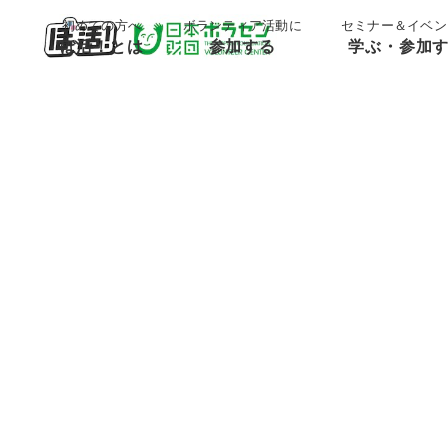
;
;
初めての方へ
ボランティア活動に
セミナー＆イベン
ぼ活！とは
参加する
学ぶ・参加