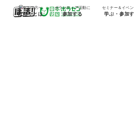
;
;
初めての方へ
ボランティア活動に
セミナー＆イベン
ぼ活！とは
参加する
学ぶ・参加