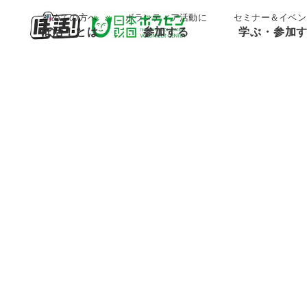
;
;
初めての方へ
ボランティア活動に
セミナー＆イベン
ぼ活！とは
参加する
学ぶ・参加