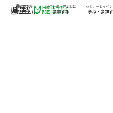
;
;
初めての方へ
ボランティア活動に
セミナー＆イベン
ぼ活！とは
参加する
学ぶ・参加