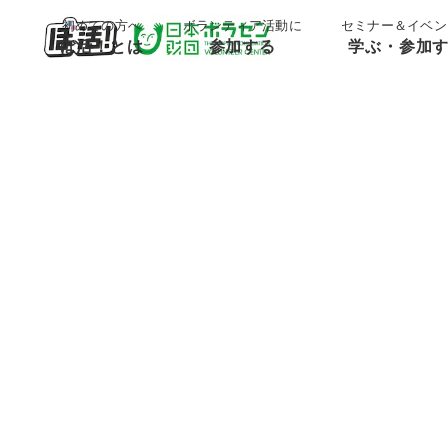
;
;
初めての方へ
ボランティア活動に
セミナー＆イベン
ぼ活！とは
参加する
学ぶ・参加