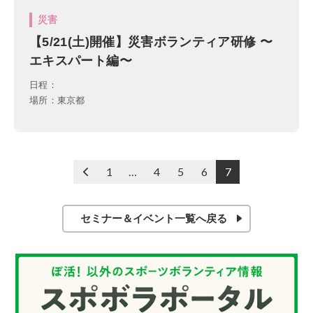
災害
【5/21(土)開催】災害ボランティア研修 〜
エキスパート編〜
日程：
場所：東京都
投
<
1
…
4
5
6
7
稿
の
ペ
セミナー＆イベント一覧へ戻る
ー
ジ
送
り