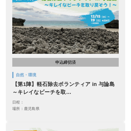
申込締切済
自然・環境
【第1陣】軽石除去ボランティア in 与論島
～キレイなビーチを取…
日程：
場所：鹿児島県