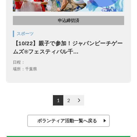
申込締切済
スポーツ
【10/22】親子で参加！ジャパンビーチゲー
ムズ®フェスティバル千…
日程：
場所：千葉県
投
1
2
>
稿
の
ペ
ボランティア活動一覧へ戻る
ー
ジ