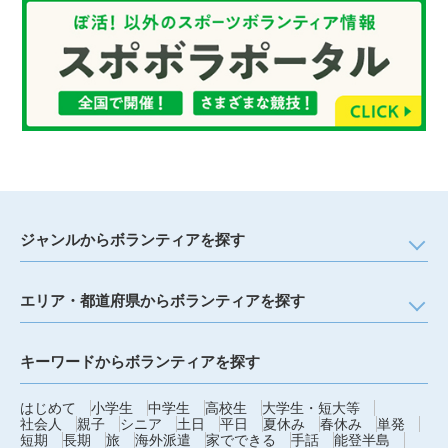
送
り
ジャンルからボランティアを探す
エリア・都道府県からボランティアを探す
キーワードからボランティアを探す
はじめて
小学生
中学生
高校生
大学生・短大等
社会人
親子
シニア
土日
平日
夏休み
春休み
単発
短期
長期
旅
海外派遣
家でできる
手話
能登半島