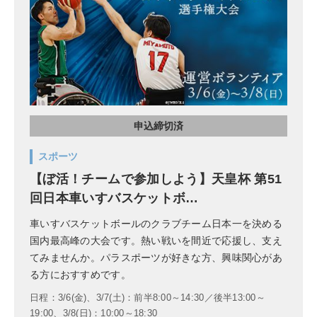
申込締切済
スポーツ
【ぼ活！チームで参加しよう】天皇杯 第51
回日本車いすバスケットボ…
車いすバスケットボールのクラブチーム日本一を決める
国内最高峰の大会です。熱い戦いを間近で応援し、支え
てみませんか。パラスポーツが好きな方、興味関心があ
る方におすすめです。
日程：3/6(金)、3/7(土)：前半8:00～14:30／後半13:00～
19:00、3/8(日)：10:00～18:30