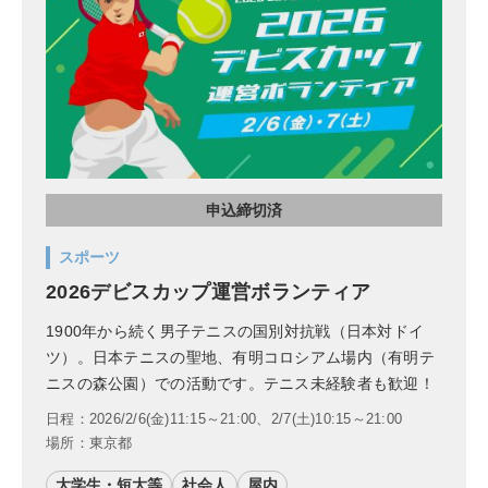
申込締切済
スポーツ
2026デビスカップ運営ボランティア
1900年から続く男子テニスの国別対抗戦（日本対ドイ
ツ）。日本テニスの聖地、有明コロシアム場内（有明テ
ニスの森公園）での活動です。テニス未経験者も歓迎！
日程：2026/2/6(金)11:15～21:00、2/7(土)10:15～21:00
場所：東京都
大学生・短大等
社会人
屋内