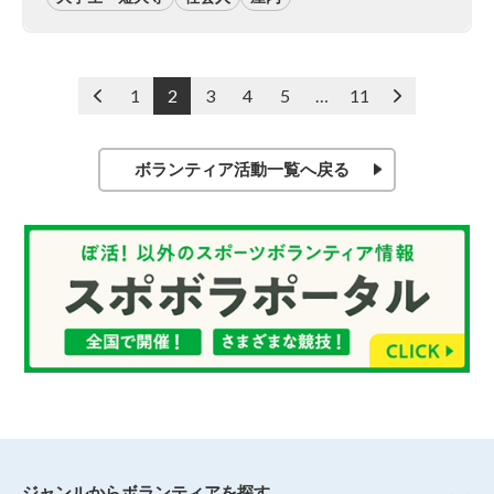
投
<
1
2
3
4
5
…
11
>
稿
の
ペ
ボランティア活動一覧へ戻る
ー
ジ
送
り
ジャンルからボランティアを探す