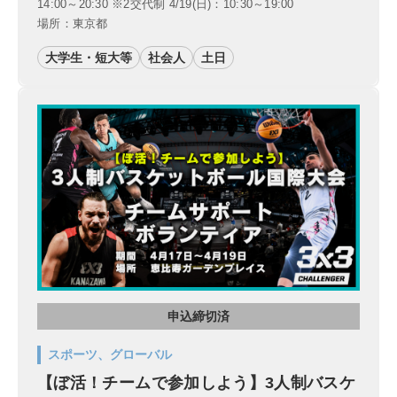
14:00～20:30 ※2交代制 4/19(日)：10:30～19:00
場所：東京都
大学生・短大等
社会人
土日
申込締切済
スポーツ、グローバル
【ぼ活！チームで参加しよう】3人制バスケ