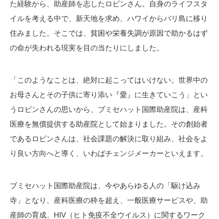
た経験から、助産師を志したロビンさん。自身のライフスタ
イルを考える中で、新天地を求め、ハワイからバリ島に移り
住みました。そこでは、貧困や栄養失調が原因で助かるはず
の命が失われる現実を目の当たりにしました。
「このようなことは、絶対に起こってはいけない。世界中の
お母さんとその子供に寄り添い『愛』に生きていこう」とい
うロビンさんの思いから、ブミセハット国際助産院は、産科
医療を無償提供する助産院として始まりました。その創始者
であるロビンさんは、社会課題の解決に取り組み、社会をよ
り良い方向へと導く、いわばチェンジメーカーといえます。
ブミセハット国際助産院は、今やあらゆる人の「駆け込み
寺」となり、産科医療の枠を超え、一般医療サービスや、助
産師の育成、HIV（ヒト免疫不全ウイルス）に関するワーク