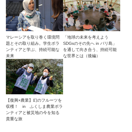
マレーシアを取り巻く環境問
「地球の未来を考えよう
題とその取り組み。学生ボラ
SDGsのその先へ in バリ島」
ンティアと学ぶ、持続可能な
を通して向き合う、持続可能
未来
な世界とは（後編）
【復興×農業】幻のフルーツを
収穫！ in ふくしま農業ボラ
ンティアと被災地の今を知る
貴重な旅