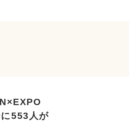
N×EXPO
に553人が